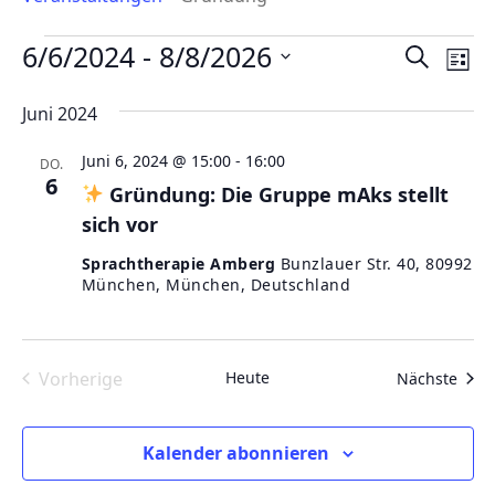
Veranstaltungen
6/6/2024
 - 
8/8/2026
Verans
Ver
Suche
Liste
Ans
Suche
Datum
Nav
Juni 2024
wählen.
und
Ansicht
Juni 6, 2024 @ 15:00
-
16:00
DO.
Naviga
6
Gründung: Die Gruppe mAks stellt
sich vor
Sprachtherapie Amberg
Bunzlauer Str. 40, 80992
München, München, Deutschland
Vorherige
Heute
Vera
Nächste
Veranstaltungen
Kalender abonnieren