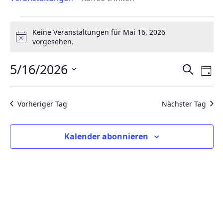
Veranstaltungen
Keine Veranstaltungen für Mai 16, 2026
für
Hinweis
vorgesehen.
Mai
16,
5/16/2026
Verans
Ver
Suche
Tag
2026
Ans
Suche
Datum
Nav
wählen.
und
Vorheriger Tag
Nächster Tag
Ansicht
Naviga
Kalender abonnieren