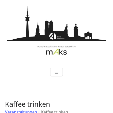
Zum
Inhalt
springen
Kaffee trinken
Veranstaltungen
Kaffee trinken