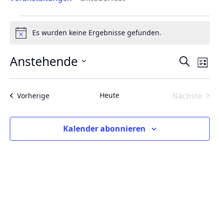
Veranstaltungen
Es wurden keine Ergebnisse gefunden.
Hinweis
Anstehende
Verans
Ver
Suche
Liste
Ans
Suche
Datum
Nav
wählen.
und
Heute
Nächste
Veranstaltungen
Vorherige
Ansicht
Veranst
Naviga
Kalender abonnieren