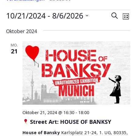
Veranstaltungen
10/21/2024
 - 
8/6/2026
Verans
Ver
Suche
Liste
Ans
Suche
Datum
Nav
Oktober 2024
wählen.
und
Ansicht
MO.
Naviga
21
Oktober 21, 2024 @ 16:30
-
18:00
Street Art: HOUSE OF BANKSY
House of Bansky
Karlsplatz 21-24, 1. UG, 80335,