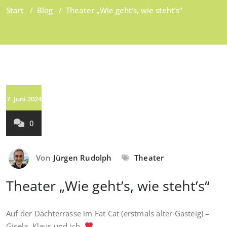
Start
/
Blog
/
Theater „Wie geht’s, wie steht’s“
7. Juni 2024
0
Von
Jürgen Rudolph
Theater
Theater „Wie geht’s, wie steht’s“
Auf der Dachterrasse im Fat Cat (erstmals alter Gasteig) –
Gisela, Klaus und ich.