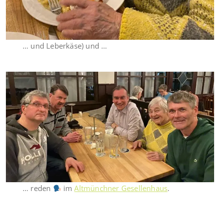
… und Leberkäse) und …
… reden
im
Altmünchner Gesellenhaus
.